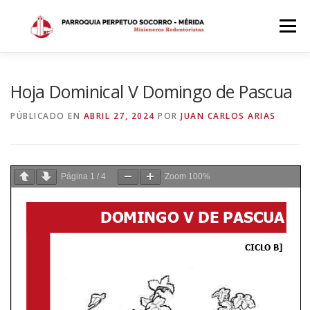
Saltar
al
Menú
contenido
INICIO
DÓNDE ESTAMOS
HISTORIA
Hoja Dominical V Domingo de Pascua
PÚBLICADO EN
ABRIL 27, 2024
POR
JUAN CARLOS ARIAS
HORARIOS
ACTIVIDADES PARROQUIALES
Página
1
/
4
Zoom
100%
SACRAMENTOS
CALENDARIO PARROQUIAL 2024