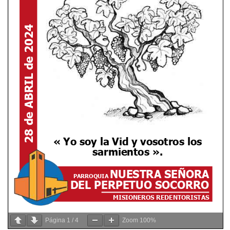
Página
1
/
4
Zoom
100%