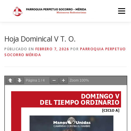
Saltar
al
Menú
contenido
INICIO
DÓNDE ESTAMOS
HISTORIA
Hoja Dominical V T. O.
PÚBLICADO EN
FEBRERO 7, 2026
POR
PARROQUIA PERPETUO
SOCORRO MÉRIDA
HORARIOS
ACTIVIDADES PARROQUIALES
SACRAMENTOS
CALENDARIO PARROQUIAL 2024
Página
1
/
4
Zoom
100%