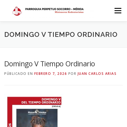
Saltar
al
Menú
contenido
INICIO
DÓNDE ESTAMOS
HISTORIA
DOMINGO V TIEMPO ORDINARIO
HORARIOS
ACTIVIDADES PARROQUIALES
Domingo V Tiempo Ordinario
PÚBLICADO EN
FEBRERO 7, 2026
POR
JUAN CARLOS ARIAS
SACRAMENTOS
CALENDARIO PARROQUIAL 2024