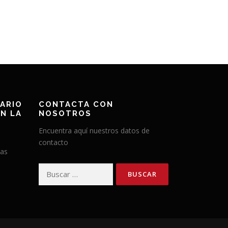
ARIO
CONTACTA CON
N LA
NOSOTROS
Encuentra aquí nuestros datos de
contacto
has
Buscar: