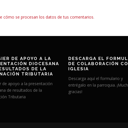
e cómo se procesan los datos de tus comentarios
.
IER DE APOYO A LA
DESCARGA EL FORMUL
ENTACIÓN DIOCESANA
DE COLABORACIÓN CO
ESULTADOS DE LA
IGLESIA
NACIÓN TRIBUTARIA
Descarga aquí el formulario y
r de apoyo a la presentación
entrégalo en la parroquia. ¡Muc
ana de resultados de la
gracias!
ión Tributaria