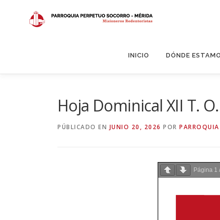
Saltar
al
contenido
INICIO
DÓNDE ESTAM
Hoja Dominical XII T. O.
PÚBLICADO EN
JUNIO 20, 2026
POR
PARROQUIA
Página
1