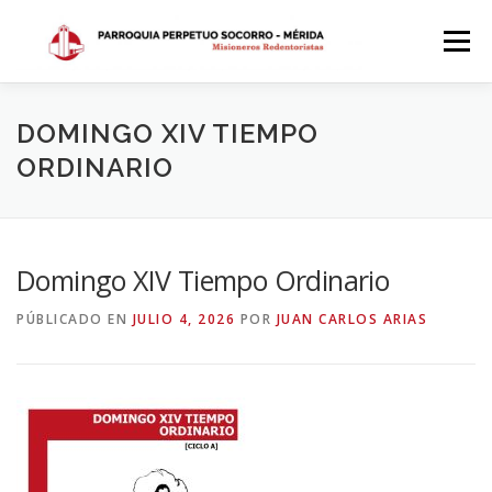
Saltar
al
Menú
contenido
INICIO
DÓNDE ESTAMOS
HISTORIA
DOMINGO XIV TIEMPO
ORDINARIO
HORARIOS
ACTIVIDADES PARROQUIALES
Domingo XIV Tiempo Ordinario
SACRAMENTOS
CALENDARIO PARROQUIAL 2024
PÚBLICADO EN
JULIO 4, 2026
POR
JUAN CARLOS ARIAS