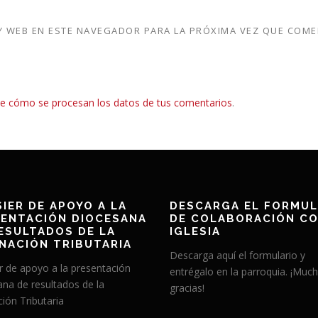
 WEB EN ESTE NAVEGADOR PARA LA PRÓXIMA VEZ QUE COME
e cómo se procesan los datos de tus comentarios
.
IER DE APOYO A LA
DESCARGA EL FORMUL
ENTACIÓN DIOCESANA
DE COLABORACIÓN CO
ESULTADOS DE LA
IGLESIA
NACIÓN TRIBUTARIA
Descarga aquí el formulario y
r de apoyo a la presentación
entrégalo en la parroquia. ¡Muc
ana de resultados de la
gracias!
ión Tributaria