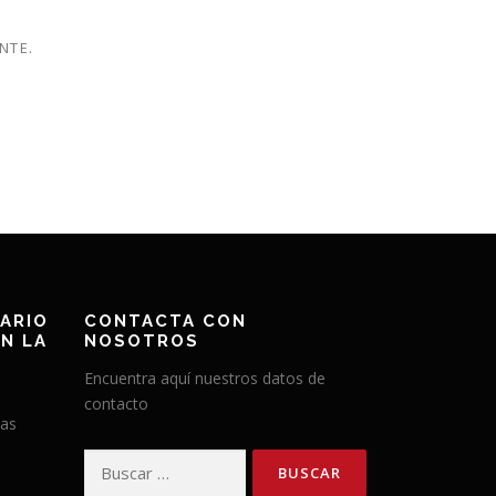
NTE.
ARIO
CONTACTA CON
N LA
NOSOTROS
Encuentra aquí nuestros datos de
contacto
has
Buscar: