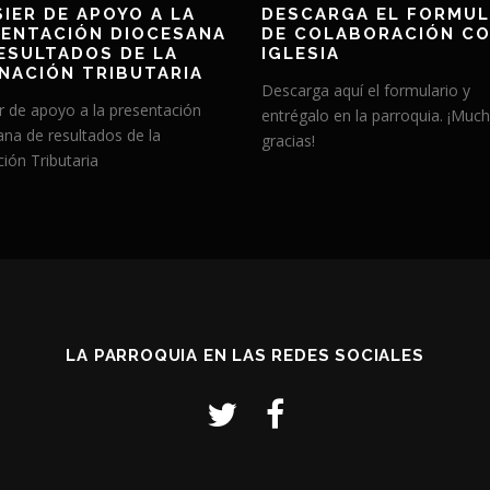
IER DE APOYO A LA
DESCARGA EL FORMUL
ENTACIÓN DIOCESANA
DE COLABORACIÓN CO
ESULTADOS DE LA
IGLESIA
NACIÓN TRIBUTARIA
Descarga aquí el formulario y
r de apoyo a la presentación
entrégalo en la parroquia. ¡Muc
ana de resultados de la
gracias!
ión Tributaria
LA PARROQUIA EN LAS REDES SOCIALES