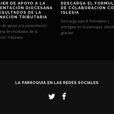
IER DE APOYO A LA
DESCARGA EL FORMUL
ENTACIÓN DIOCESANA
DE COLABORACIÓN CO
ESULTADOS DE LA
IGLESIA
NACIÓN TRIBUTARIA
Descarga aquí el formulario y
r de apoyo a la presentación
entrégalo en la parroquia. ¡Muc
ana de resultados de la
gracias!
ión Tributaria
LA PARROQUIA EN LAS REDES SOCIALES