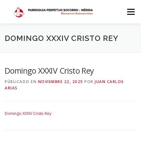
Saltar
al
Menú
contenido
INICIO
DÓNDE ESTAMOS
HISTORIA
DOMINGO XXXIV CRISTO REY
HORARIOS
ACTIVIDADES PARROQUIALES
Domingo XXXIV Cristo Rey
PÚBLICADO EN
NOVIEMBRE 22, 2025
POR
JUAN CARLOS
SACRAMENTOS
CALENDARIO PARROQUIAL 2024
ARIAS
Domingo XXXIV Cristo Rey