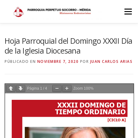
Saltar
al
Menú
contenido
INICIO
DÓNDE ESTAMOS
HISTORIA
Hoja Parroquial del Domingo XXXII Día
de la Iglesia Diocesana
HORARIOS
ACTIVIDADES PARROQUIALES
PÚBLICADO EN
NOVIEMBRE 7, 2020
POR
JUAN CARLOS ARIAS
SACRAMENTOS
CALENDARIO PARROQUIAL 2024
Página
1
/
4
Zoom
100%