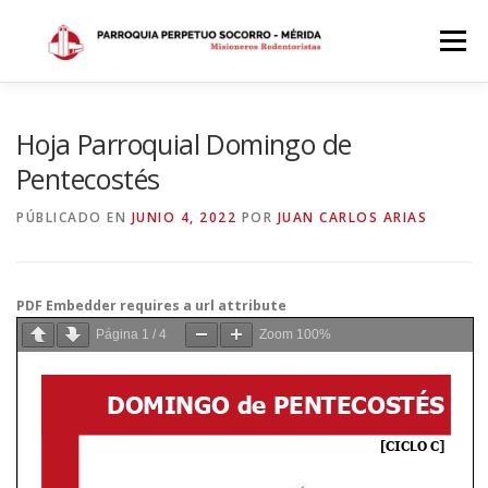
Saltar
al
Menú
contenido
INICIO
DÓNDE ESTAMOS
HISTORIA
Hoja Parroquial Domingo de
Pentecostés
HORARIOS
ACTIVIDADES PARROQUIALES
PÚBLICADO EN
JUNIO 4, 2022
POR
JUAN CARLOS ARIAS
SACRAMENTOS
CALENDARIO PARROQUIAL 2024
PDF Embedder requires a url attribute
Página
1
/
4
Zoom
100%