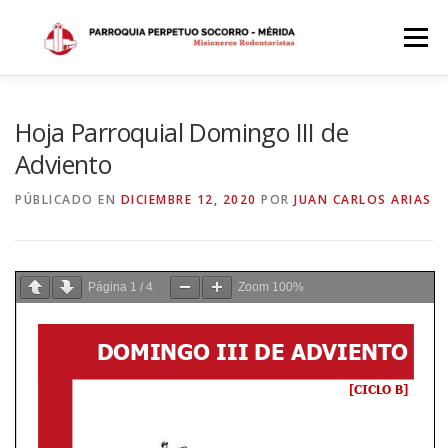
Saltar
al
Menú
contenido
INICIO
DÓNDE ESTAMOS
HISTORIA
Hoja Parroquial Domingo III de
Adviento
HORARIOS
ACTIVIDADES PARROQUIALES
PÚBLICADO EN
DICIEMBRE 12, 2020
POR
JUAN CARLOS ARIAS
SACRAMENTOS
CALENDARIO PARROQUIAL 2024
Página
1
/
4
Zoom
100%