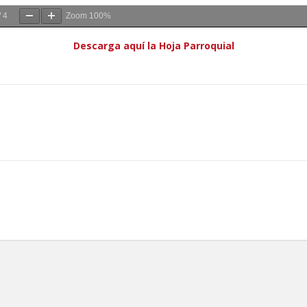
/
4
Zoom
100%
Descarga aquí la Hoja Parroquial