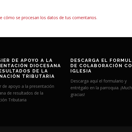
e cómo se procesan los datos de tus comentarios
.
IER DE APOYO A LA
DESCARGA EL FORMUL
ENTACIÓN DIOCESANA
DE COLABORACIÓN CO
ESULTADOS DE LA
IGLESIA
NACIÓN TRIBUTARIA
Descarga aquí el formulario y
r de apoyo a la presentación
entrégalo en la parroquia. ¡Muc
ana de resultados de la
gracias!
ión Tributaria