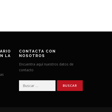
ARIO
CONTACTA CON
N LA
NOSOTROS
Encuentra aquí nuestros datos de
contacto
has
Buscar: