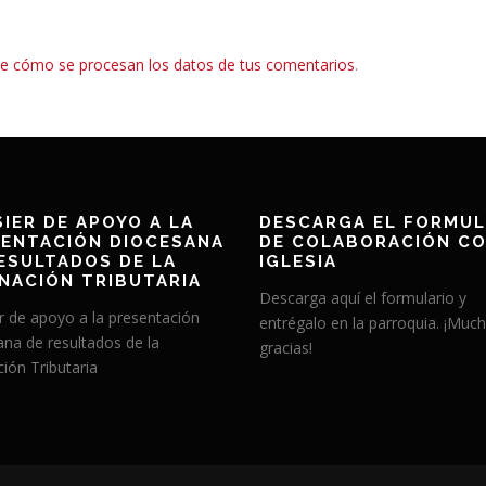
e cómo se procesan los datos de tus comentarios
.
IER DE APOYO A LA
DESCARGA EL FORMUL
ENTACIÓN DIOCESANA
DE COLABORACIÓN CO
ESULTADOS DE LA
IGLESIA
NACIÓN TRIBUTARIA
Descarga aquí el formulario y
r de apoyo a la presentación
entrégalo en la parroquia. ¡Muc
ana de resultados de la
gracias!
ión Tributaria