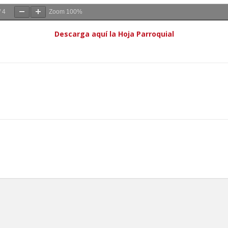
/
4
Zoom
100%
Descarga aquí la Hoja Parroquial