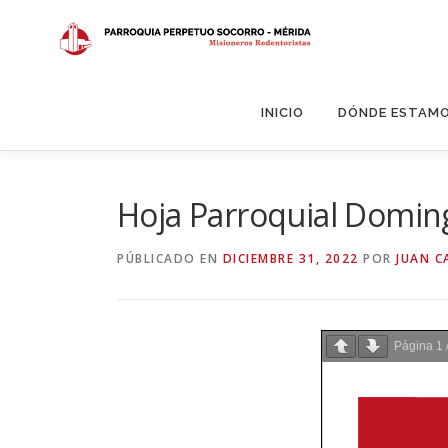
Saltar
al
contenido
INICIO
DÓNDE ESTAM
Hoja Parroquial Domin
PÚBLICADO EN
DICIEMBRE 31, 2022
POR
JUAN C
Página
1