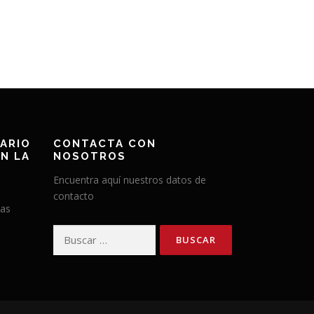
ARIO
CONTACTA CON
N LA
NOSOTROS
Encuentra aquí nuestros datos de
contacto
has
Buscar: