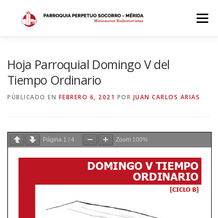
Saltar
al
Menú
contenido
INICIO
DÓNDE ESTAMOS
HISTORIA
Hoja Parroquial Domingo V del
Tiempo Ordinario
HORARIOS
ACTIVIDADES PARROQUIALES
PÚBLICADO EN
FEBRERO 6, 2021
POR
JUAN CARLOS ARIAS
SACRAMENTOS
CALENDARIO PARROQUIAL 2024
Página
1
/
4
Zoom
100%