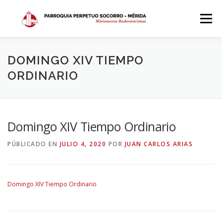
Saltar
al
Menú
contenido
INICIO
DÓNDE ESTAMOS
HISTORIA
DOMINGO XIV TIEMPO
ORDINARIO
HORARIOS
ACTIVIDADES PARROQUIALES
Domingo XIV Tiempo Ordinario
SACRAMENTOS
CALENDARIO PARROQUIAL 2024
PÚBLICADO EN
JULIO 4, 2020
POR
JUAN CARLOS ARIAS
Domingo XIV Tiempo Ordinario