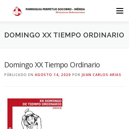
Saltar
al
Menú
contenido
INICIO
DÓNDE ESTAMOS
HISTORIA
DOMINGO XX TIEMPO ORDINARIO
HORARIOS
ACTIVIDADES PARROQUIALES
Domingo XX Tiempo Ordinario
PÚBLICADO EN
AGOSTO 14, 2020
POR
JUAN CARLOS ARIAS
SACRAMENTOS
CALENDARIO PARROQUIAL 2024