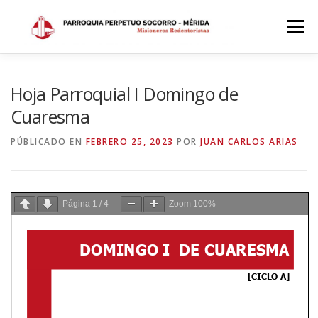
Saltar
al
Menú
contenido
INICIO
DÓNDE ESTAMOS
HISTORIA
Hoja Parroquial I Domingo de
Cuaresma
HORARIOS
ACTIVIDADES PARROQUIALES
PÚBLICADO EN
FEBRERO 25, 2023
POR
JUAN CARLOS ARIAS
SACRAMENTOS
CALENDARIO PARROQUIAL 2024
Página
1
/
4
Zoom
100%