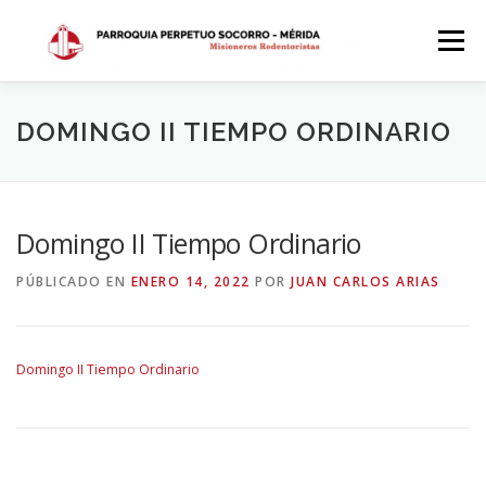
Saltar
al
Menú
contenido
INICIO
DÓNDE ESTAMOS
HISTORIA
DOMINGO II TIEMPO ORDINARIO
HORARIOS
ACTIVIDADES PARROQUIALES
Domingo II Tiempo Ordinario
PÚBLICADO EN
ENERO 14, 2022
POR
JUAN CARLOS ARIAS
SACRAMENTOS
CALENDARIO PARROQUIAL 2024
Domingo II Tiempo Ordinario