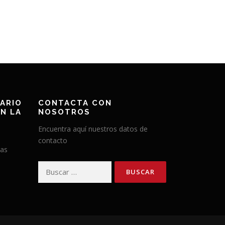
ARIO
CONTACTA CON
N LA
NOSOTROS
Encuentra aquí nuestros datos de
contacto
has
Buscar: