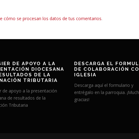
e cómo se procesan los datos de tus comentarios
.
IER DE APOYO A LA
DESCARGA EL FORMUL
ENTACIÓN DIOCESANA
DE COLABORACIÓN CO
ESULTADOS DE LA
IGLESIA
NACIÓN TRIBUTARIA
Descarga aquí el formulario y
r de apoyo a la presentación
entrégalo en la parroquia. ¡Muc
ana de resultados de la
gracias!
ión Tributaria