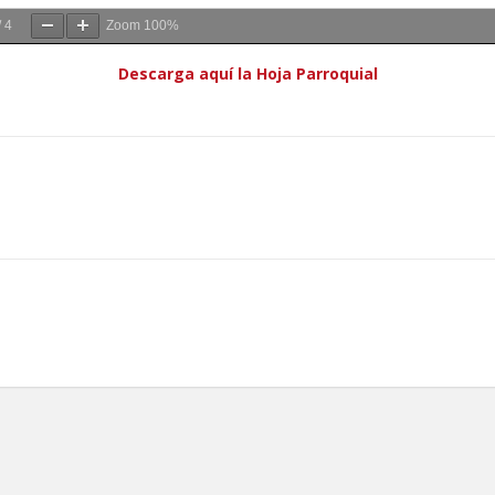
/
4
Zoom
100%
Descarga aquí la Hoja Parroquial