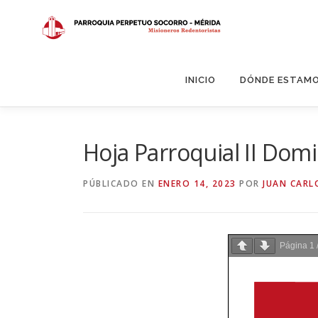
Saltar
al
contenido
INICIO
DÓNDE ESTAM
Hoja Parroquial II Dom
PÚBLICADO EN
ENERO 14, 2023
POR
JUAN CARL
Página
1