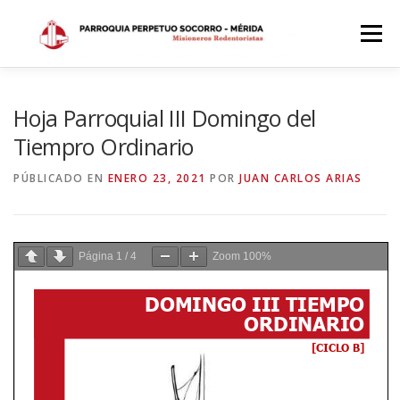
Saltar
al
Menú
contenido
INICIO
DÓNDE ESTAMOS
HISTORIA
Hoja Parroquial III Domingo del
Tiempro Ordinario
HORARIOS
ACTIVIDADES PARROQUIALES
PÚBLICADO EN
ENERO 23, 2021
POR
JUAN CARLOS ARIAS
SACRAMENTOS
CALENDARIO PARROQUIAL 2024
Página
1
/
4
Zoom
100%