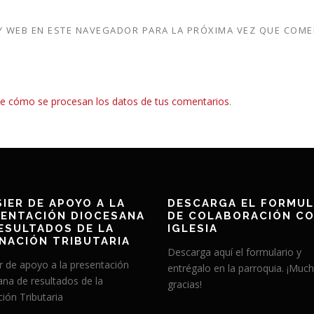
 WEB EN ESTE NAVEGADOR PARA LA PRÓXIMA VEZ QUE COME
e cómo se procesan los datos de tus comentarios
.
IER DE APOYO A LA
DESCARGA EL FORMUL
ENTACIÓN DIOCESANA
DE COLABORACIÓN CO
ESULTADOS DE LA
IGLESIA
NACIÓN TRIBUTARIA
Descarga aquí el formulario y
r de apoyo a la presentación
entrégalo en la parroquia. ¡Muc
ana de resultados de la
gracias!
ión Tributaria