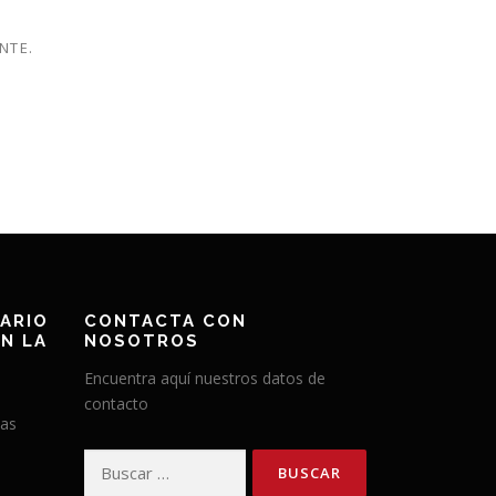
NTE.
ARIO
CONTACTA CON
N LA
NOSOTROS
Encuentra aquí nuestros datos de
contacto
has
Buscar: