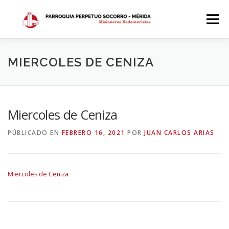
Saltar
al
Menú
contenido
INICIO
DÓNDE ESTAMOS
HISTORIA
MIERCOLES DE CENIZA
HORARIOS
ACTIVIDADES PARROQUIALES
Miercoles de Ceniza
PÚBLICADO EN
FEBRERO 16, 2021
POR
JUAN CARLOS ARIAS
SACRAMENTOS
CALENDARIO PARROQUIAL 2024
Miercoles de Ceniza