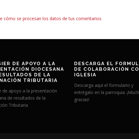
e cómo se procesan los datos de tus comentarios
.
IER DE APOYO A LA
DESCARGA EL FORMUL
ENTACIÓN DIOCESANA
DE COLABORACIÓN CO
ESULTADOS DE LA
IGLESIA
NACIÓN TRIBUTARIA
Descarga aquí el formulario y
r de apoyo a la presentación
entrégalo en la parroquia. ¡Muc
ana de resultados de la
gracias!
ión Tributaria