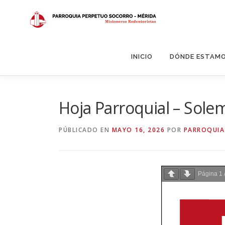
Saltar
al
contenido
INICIO
DÓNDE ESTAM
Hoja Parroquial – Sole
PÚBLICADO EN
MAYO 16, 2026
POR
PARROQUIA
Página
1