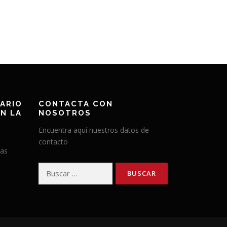
ARIO
CONTACTA CON
N LA
NOSOTROS
Encuentra aquí nuestros datos de
contacto
has
Buscar: