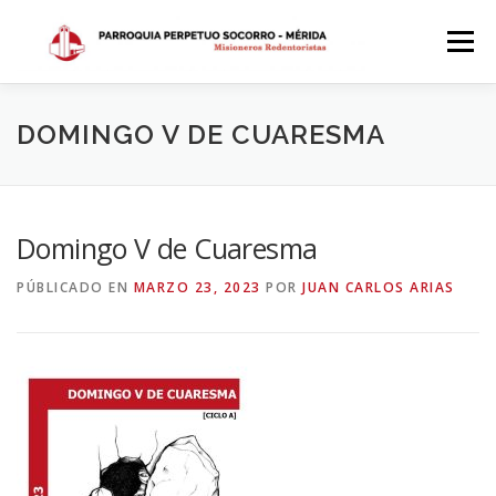
Saltar
al
Menú
contenido
INICIO
DÓNDE ESTAMOS
HISTORIA
DOMINGO V DE CUARESMA
HORARIOS
ACTIVIDADES PARROQUIALES
Domingo V de Cuaresma
PÚBLICADO EN
MARZO 23, 2023
POR
JUAN CARLOS ARIAS
SACRAMENTOS
CALENDARIO PARROQUIAL 2024