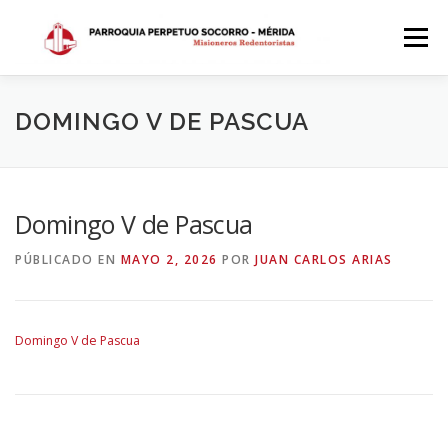
Saltar
al
Menú
contenido
INICIO
DÓNDE ESTAMOS
HISTORIA
DOMINGO V DE PASCUA
HORARIOS
ACTIVIDADES PARROQUIALES
Domingo V de Pascua
PÚBLICADO EN
MAYO 2, 2026
POR
JUAN CARLOS ARIAS
SACRAMENTOS
CALENDARIO PARROQUIAL 2024
Domingo V de Pascua