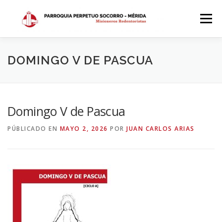
Saltar
al
Menú
contenido
INICIO
DÓNDE ESTAMOS
HISTORIA
DOMINGO V DE PASCUA
HORARIOS
ACTIVIDADES PARROQUIALES
Domingo V de Pascua
PÚBLICADO EN
MAYO 2, 2026
POR
JUAN CARLOS ARIAS
SACRAMENTOS
CALENDARIO PARROQUIAL 2024