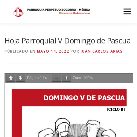
Saltar
al
Menú
contenido
INICIO
DÓNDE ESTAMOS
HISTORIA
Hoja Parroquial V Domingo de Pascua
PÚBLICADO EN
MAYO 14, 2022
POR
JUAN CARLOS ARIAS
HORARIOS
ACTIVIDADES PARROQUIALES
Página
1
/
4
Zoom
100%
SACRAMENTOS
CALENDARIO PARROQUIAL 2024