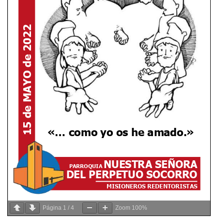
Página
1
/
4
Zoom
100%