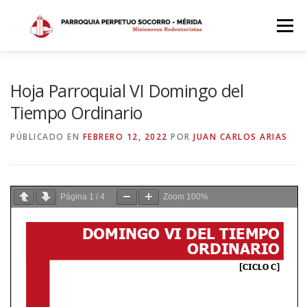
Saltar
al
Menú
contenido
INICIO
DÓNDE ESTAMOS
HISTORIA
Hoja Parroquial VI Domingo del
Tiempo Ordinario
HORARIOS
ACTIVIDADES PARROQUIALES
PÚBLICADO EN
FEBRERO 12, 2022
POR
JUAN CARLOS ARIAS
SACRAMENTOS
CALENDARIO PARROQUIAL 2024
Página
1
/
4
Zoom
100%