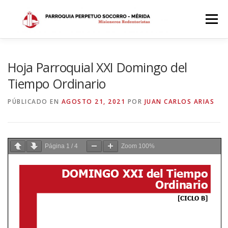
Saltar
al
Menú
contenido
INICIO
DÓNDE ESTAMOS
HISTORIA
Hoja Parroquial XXI Domingo del
Tiempo Ordinario
HORARIOS
ACTIVIDADES PARROQUIALES
PÚBLICADO EN
AGOSTO 21, 2021
POR
JUAN CARLOS ARIAS
SACRAMENTOS
CALENDARIO PARROQUIAL 2024
Página
1
/
4
Zoom
100%