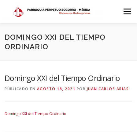
Saltar
al
Menú
contenido
INICIO
DÓNDE ESTAMOS
HISTORIA
DOMINGO XXI DEL TIEMPO
ORDINARIO
HORARIOS
ACTIVIDADES PARROQUIALES
Domingo XXI del Tiempo Ordinario
SACRAMENTOS
CALENDARIO PARROQUIAL 2024
PÚBLICADO EN
AGOSTO 18, 2021
POR
JUAN CARLOS ARIAS
Domingo XXI del Tiempo Ordinario