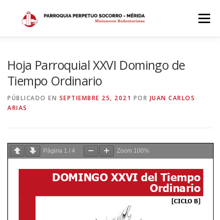
Saltar
al
Menú
contenido
INICIO
DÓNDE ESTAMOS
HISTORIA
Hoja Parroquial XXVI Domingo de
Tiempo Ordinario
HORARIOS
ACTIVIDADES PARROQUIALES
PÚBLICADO EN
SEPTIEMBRE 25, 2021
POR
JUAN CARLOS
ARIAS
SACRAMENTOS
CALENDARIO PARROQUIAL 2024
Página
1
/
4
Zoom
100%