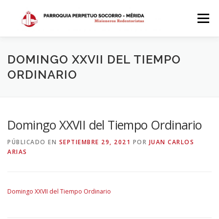
Saltar
al
Menú
contenido
INICIO
DÓNDE ESTAMOS
HISTORIA
DOMINGO XXVII DEL TIEMPO
ORDINARIO
HORARIOS
ACTIVIDADES PARROQUIALES
Domingo XXVII del Tiempo Ordinario
SACRAMENTOS
CALENDARIO PARROQUIAL 2024
PÚBLICADO EN
SEPTIEMBRE 29, 2021
POR
JUAN CARLOS
ARIAS
Domingo XXVII del Tiempo Ordinario