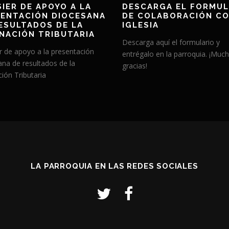
IER DE APOYO A LA
DESCARGA EL FORMUL
ENTACIÓN DIOCESANA
DE COLABORACIÓN CO
ESULTADOS DE LA
IGLESIA
NACIÓN TRIBUTARIA
Descarga aquí el formulario y
r de apoyo a la presentación
entrégalo en la parroquia. ¡Muc
ana de resultados de la
gracias!
ión Tributaria
LA PARROQUIA EN LAS REDES SOCIALES