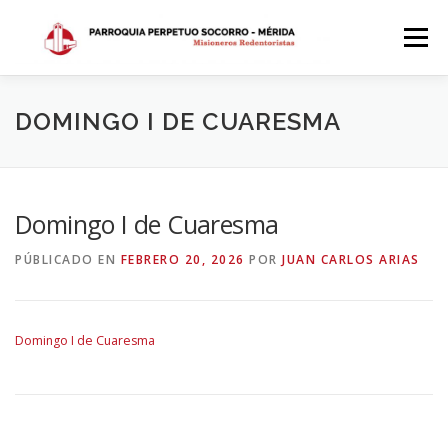
Saltar
al
Menú
contenido
INICIO
DÓNDE ESTAMOS
HISTORIA
DOMINGO I DE CUARESMA
HORARIOS
ACTIVIDADES PARROQUIALES
Domingo I de Cuaresma
PÚBLICADO EN
FEBRERO 20, 2026
POR
JUAN CARLOS ARIAS
SACRAMENTOS
CALENDARIO PARROQUIAL 2024
Domingo I de Cuaresma