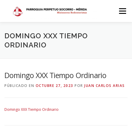
Saltar
al
Menú
contenido
INICIO
DÓNDE ESTAMOS
HISTORIA
DOMINGO XXX TIEMPO
ORDINARIO
HORARIOS
ACTIVIDADES PARROQUIALES
Domingo XXX Tiempo Ordinario
SACRAMENTOS
CALENDARIO PARROQUIAL 2024
PÚBLICADO EN
OCTUBRE 27, 2023
POR
JUAN CARLOS ARIAS
Domingo XXX Tiempo Ordinario