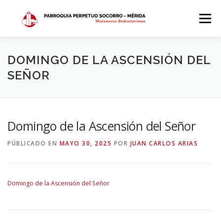
Saltar
al
Menú
contenido
INICIO
DÓNDE ESTAMOS
HISTORIA
DOMINGO DE LA ASCENSIÓN DEL
SEÑOR
HORARIOS
ACTIVIDADES PARROQUIALES
Domingo de la Ascensión del Señor
SACRAMENTOS
CALENDARIO PARROQUIAL 2024
PÚBLICADO EN
MAYO 30, 2025
POR
JUAN CARLOS ARIAS
Domingo de la Ascensión del Señor