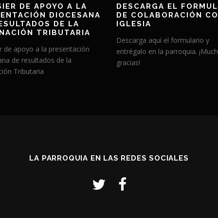
IER DE APOYO A LA
DESCARGA EL FORMUL
ENTACIÓN DIOCESANA
DE COLABORACIÓN CO
ESULTADOS DE LA
IGLESIA
NACIÓN TRIBUTARIA
Descarga aquí el formulario y
r de apoyo a la presentación
entrégalo en la parroquia. ¡Muc
ana de resultados de la
gracias!
ión Tributaria
LA PARROQUIA EN LAS REDES SOCIALES