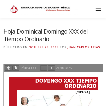
Saltar
al
Menú
contenido
INICIO
DÓNDE ESTAMOS
HISTORIA
Hoja Dominical Domingo XXX del
Tiempo Ordinario
HORARIOS
ACTIVIDADES PARROQUIALES
PÚBLICADO EN
OCTUBRE 28, 2023
POR
JUAN CARLOS ARIAS
SACRAMENTOS
CALENDARIO PARROQUIAL 2024
Página
1
/
4
Zoom
100%